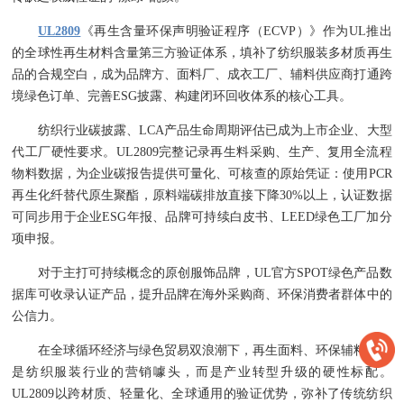
UL2809
《再生含量环保声明验证程序（ECVP）》作为UL推出
的全球性再生材料含量第三方验证体系，填补了纺织服装多材质再生
品的合规空白，成为品牌方、面料厂、成衣工厂、辅料供应商打通跨
境绿色订单、完善ESG披露、构建闭环回收体系的核心工具。
纺织行业碳披露、LCA产品生命周期评估已成为上市企业、大型
代工厂硬性要求。UL2809完整记录再生料采购、生产、复用全流程
物料数据，为企业碳报告提供可量化、可核查的原始凭证：使用PCR
再生化纤替代原生聚酯，原料端碳排放直接下降30%以上，认证数据
可同步用于企业ESG年报、品牌可持续白皮书、LEED绿色工厂加分
项申报。
对于主打可持续概念的原创服饰品牌，UL官方SPOT绿色产品数
据库可收录认证产品，提升品牌在海外采购商、环保消费者群体中的
公信力。
在全球循环经济与绿色贸易双浪潮下，再生面料、环保辅料不再
是纺织服装行业的营销噱头，而是产业转型升级的硬性标配。
UL2809以跨材质、轻量化、全球通用的验证优势，弥补了传统纺织