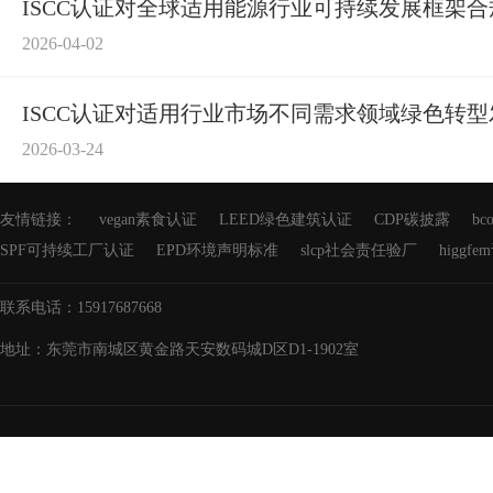
ISCC认证对全球适用能源行业可持续发展框架
2026-04-02
ISCC​认证对适用行业市场不同需求领域绿色转
2026-03-24
友情链接：
vegan素食认证
LEED绿色建筑认证
CDP碳披露
b
SPF可持续工厂认证
EPD环境声明标准
slcp社会责任验厂
higgf
联系电话：15917687668
地址：东莞市南城区黄金路天安数码城D区D1-1902室