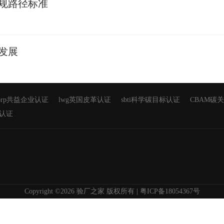
合规路径标准
型发展
corp共益企业认证
lwg英国皮革认证
sbti科学碳目标认证
CBAM碳
em认证
Copyright ©2026 验厂之家 版权所有
| 粤ICP备18054367号